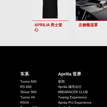
APRILIA 男士背
左侧整流罩
心
车系
Aprilia 世界
Tuono 660
新闻
RS 660
Aprilia 城市出行
Shiver 900
#BEARACER CLUB
Tuono V4
Tuareg Experience
RSV4
Aprilia Pro Experience